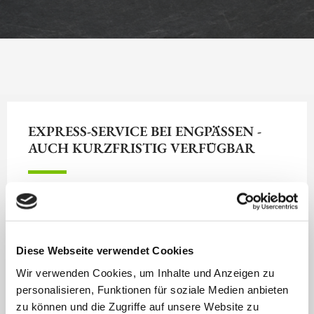
EXPRESS-SERVICE BEI ENGPÄSSEN -
AUCH KURZFRISTIG VERFÜGBAR
Personalausfälle lassen sich oft nicht vorhersehen –
eine plötzliche Krankheit, unerwarteter Urlaub oder
kurzfristige Großaufträge können Ihren
Diese Webseite verwendet Cookies
Betriebsablauf ins Wanken bringen. Mit unserem
Wir verwenden Cookies, um Inhalte und Anzeigen zu
Express-Notfallservice reagieren wir schnell und
personalisieren, Funktionen für soziale Medien anbieten
effizient
: In vielen Fällen können wir innerhalb von
zu können und die Zugriffe auf unsere Website zu