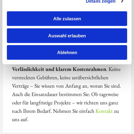
Details zeigen
Was uns von anderen Anbietern unterscheidet, ist
der persönliche Anspruch an unsere Dienstleistung.
Bei Meet Koch bekommen Sie keine Standardlösung
Alle zulassen
– wir hören zu, verstehen Ihre Anforderungen und
liefern Ihnen genau das Personal, das zu Ihrer Küche
Auswahl erlauben
und Ihrem Stil passt.
Ablehnen
Unsere Zusammenarbeit basiert auf
Transparenz,
Verlässlichkeit und klarem Kostenrahmen
. Keine
versteckten Gebühren, keine unübersichtlichen
Verträge – Sie wissen von Anfang an, woran Sie sind.
Auch die Einsatzdauer bestimmen Sie: Ob tageweise
oder für langfristige Projekte – wir richten uns ganz
nach Ihrem Bedarf. Nehmen Sie einfach
Kontakt
zu
uns auf.