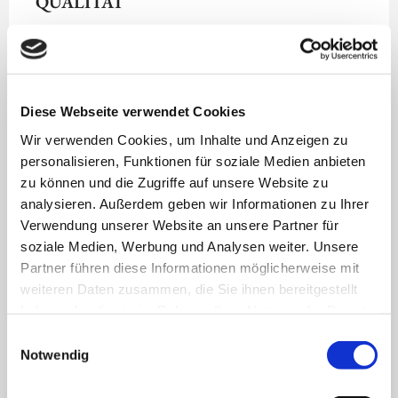
QUALITÄT
Alle vermittelten Fachkräfte verfügen über fundierte
Ausbildung und praktische Erfahrung. Wir prüfen
Diese Webseite verwendet Cookies
jede Fachkraft sorgfältig und stellen sicher, dass sie zu
Ihrem gastronomischen Konzept passt.
Wir verwenden Cookies, um Inhalte und Anzeigen zu
personalisieren, Funktionen für soziale Medien anbieten
zu können und die Zugriffe auf unsere Website zu
analysieren. Außerdem geben wir Informationen zu Ihrer
Verwendung unserer Website an unsere Partner für
VIELSEITIGKEIT
soziale Medien, Werbung und Analysen weiter. Unsere
Partner führen diese Informationen möglicherweise mit
weiteren Daten zusammen, die Sie ihnen bereitgestellt
Von der À-la-carte-Küche bis zum Bankett-Service
haben oder die sie im Rahmen Ihrer Nutzung der Dienste
decken unsere Köche alle Bereiche ab. Ob gehobene
gesammelt haben.
Einwilligungsauswahl
Gastronomie, Betriebskantine oder Event-Catering –
Notwendig
unsere Fachkräfte bringen die passende Expertise mit.